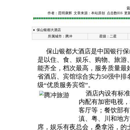
云
作者：
昆明康辉
文章来源：本站原创 点击数
816 更
♦ 保山银都大酒店
所属城市：腾冲
星级：二星
保山银都大酒店是中国银行保
是以住、食、娱乐、购物、旅游
能齐全，档次最高，服务质量最好
省酒店、宾馆综合实力50强中排名
级“优质服务宾馆”。
酒店内设有标准
内配有加密电视，
客厅等；餐饮部有
滇、粤、川和地方
席，娱乐有夜总会，桑拿浴，的