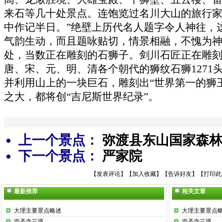
来石等几十处景点。连饱览过名川大山的旅行家
中作记半日。”绝壁上历代名人题字令人神往，
气韵生动，而且题咏贴切，情景相融，不愧为
处，当数正在雕刻的石狮子。剑川石匠正在雕
唐、宋、元、明、清各个朝代的狮纹石狮1271头
并利用山上的一块巨石，雕刻出“世界第一的狮
之大，都将创“吉尼斯世界纪录”。
上一个景点：
弥渡县东山国家森
下一个景点：
严家院
【
发表评论
】【
加入收藏
】【
告诉好友
】【
打印此
最新推荐
相关文章
大理主要景点略述
大理主要景点
崇圣寺三塔
崇圣寺三塔