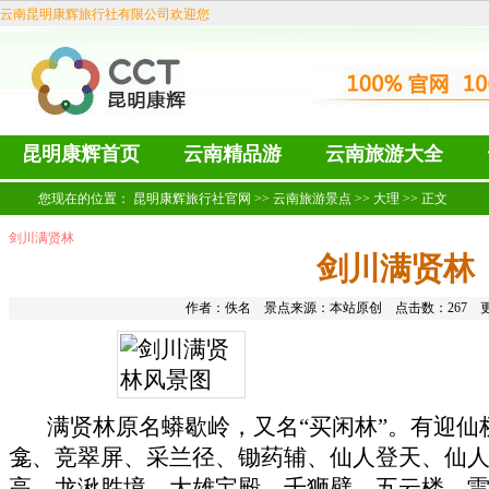
云南昆明康辉旅行社有限公司欢迎您
昆明康辉首页
云南精品游
云南旅游大全
您现在的位置：
昆明康辉旅行社官网
>>
云南旅游景点
>>
大理
>> 正文
剑川满贤林
剑川满贤林
作者：佚名 景点来源：本站原创 点击数：
267 更
满贤林原名蟒歇岭，又名“买闲林”。有迎仙
龛、竞翠屏、采兰径、锄药辅、仙人登天、仙
高、龙湫胜境、大雄宝殿、千狮壁、五云楼、