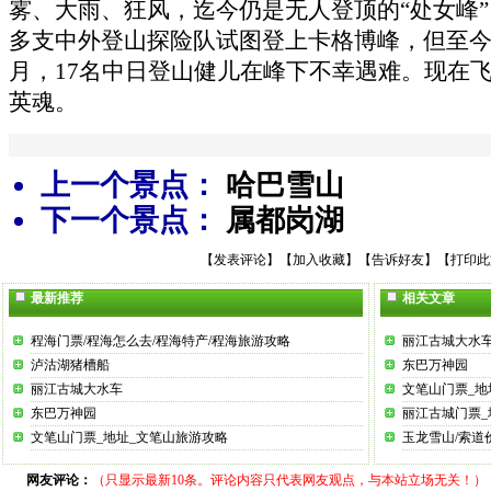
雾、大雨、狂风，迄今仍是无人登顶的“处女峰
多支中外登山探险队试图登上卡格博峰，但至今尚
月，17名中日登山健儿在峰下不幸遇难。现在
英魂。
上一个景点：
哈巴雪山
下一个景点：
属都岗湖
【
发表评论
】【
加入收藏
】【
告诉好友
】【
打印此
最新推荐
相关文章
程海门票/程海怎么去/程海特产/程海旅游攻略
丽江古城大水
泸沽湖猪槽船
东巴万神园
丽江古城大水车
文笔山门票_地
东巴万神园
丽江古城门票_
文笔山门票_地址_文笔山旅游攻略
玉龙雪山/索道
网友评论：
（只显示最新10条。评论内容只代表网友观点，与本站立场无关！）