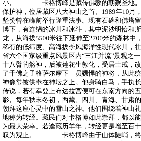
小。 卡格博峰是藏传佛教的朝觐圣地。传
保护神，位居藏区八大神山之首。1989年10
坚赞曾在峰前举行隆重法事。现有石碑和佛塔
博下，有连绵的冰川和冰斗，其中泥沙明恰和
龙，从海拔5500米往下延伸至2700米的森林中
稀有的低纬度、高海拔季风海洋性现代冰川，
省六个国家级重点风景区内“三江并流”景
十八臂的煞神，后被莲花生教化，受居士戒，
了千佛之子格萨尔摩下一员骠悍的神将，从此
神像常被供奉在神坛之上。他身骑白马，手执
传说，若有幸登上布达拉宫便可在东南方向的
影。每年秋末冬初，西藏、四川、青海、甘肃
朝拜这座心灵中的雪山之神。他们围绕着神山礼
地称为转经。藏民们对卡格博如此崇拜，都以
为最大荣幸。若逢藏历羊年，转经更是增至百
叹为观止。 卡格博峰由于山体陡峭，终年