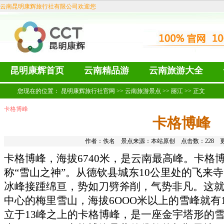
云南昆明康辉旅行社有限公司欢迎您
昆明康辉首页
云南精品游
云南旅游大全
您现在的位置：
昆明康辉旅行社官网
>>
云南旅游景点
>>
丽江
>> 正文
卡格博峰
卡格博峰
作者：佚名 景点来源：本站原创 点击数：
228 更
卡格博峰，海拔6740米，是云南最高峰。卡格
称“雪山之神”。从德钦县城东10公里处的飞来
冰峰接踵绵亘，势如刀劈斧削，气势非凡。这
中心的
梅里雪山
，海拔6OOO米以上的雪峰就有
立于13峰之上的卡格博峰，是一座金宇塔形的