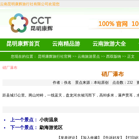
云南昆明康辉旅行社有限公司欢迎您
昆明康辉首页
云南精品游
云南旅游大全
您现在的位置：
昆明康辉旅行社官网
>>
云南旅游景点
>>
西双版纳
>> 正文
硝厂瀑布
硝厂瀑布
作者：佚名 景点来源：本站原创 点击数：
232 更
距县城15公里。两山对峙，一线蓝天，盘龙河水倾泻而下，高80多米，瀑声贯耳，
上一个景点：
小街温泉
下一个景点：
勐海游览区
【
发表评论
】【
加入收藏
】【
告诉好友
】【
打印此