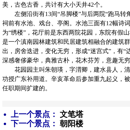
美，古色古香，共计有大小天井42个。
左侧沿街有13间“吊脚楼”与后两院“跑马转
祠前有水池、戏台、亭阁。水池三面有12幅诗
为“绣楼”，花厅前是东西两院花园，东院有假
是一个滇南园林建筑和民居建筑相融合的建筑
出，房舍迭进，变化无穷，形成“迷宫式”，有“
深感奢侈豪华，典雅古朴，花木芬芳，意趣无
花园园主叫朱朝瑛，字渭卿，建水县人，清
功授广东补用道。辛亥革命后参加重九起义，
任职期间扩建的。
上一个景点：
文笔塔
下一个景点：
朝阳楼