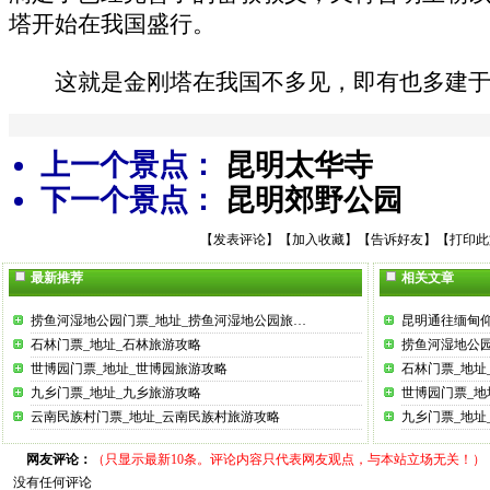
塔开始在我国盛行。
这就是金刚塔在我国不多见，即有也多建于
上一个景点：
昆明太华寺
下一个景点：
昆明郊野公园
【
发表评论
】【
加入收藏
】【
告诉好友
】【
打印此
最新推荐
相关文章
捞鱼河湿地公园门票_地址_捞鱼河湿地公园旅…
昆明通往缅甸
石林门票_地址_石林旅游攻略
捞鱼河湿地公园
世博园门票_地址_世博园旅游攻略
石林门票_地址
九乡门票_地址_九乡旅游攻略
世博园门票_地
云南民族村门票_地址_云南民族村旅游攻略
九乡门票_地址
网友评论：
（只显示最新10条。评论内容只代表网友观点，与本站立场无关！）
没有任何评论