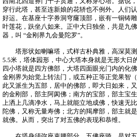
西南北四道券门十字贯通，又称穿心塔。据说
穿行此塔，甚至连新娘的花轿也不例外。人们
好运。在基座十字券洞穹窿顶部，嵌有一铜铸
叶莲花，趺坐八如来。正中大日独坐，共是九
器，叫 “金刚界九会曼陀罗”。
塔形状如喇嘛塔，式样古朴典雅，高深莫测。
5.5米，塔体园形，中心大塔本身就是无形大日
四小塔就是四方佛部，大塔四面眼光门内的化
金刚界为始觉上转法门，或五种正等正觉果智
此又派生为五部，居中的佛部，即大日如来，
的金刚部，部主阿阂佛；南方的宝部，部主宝
上洒上几滴净水，马上就能立地成佛，快速无
陀佛，又称无量寿佛；北方的羯摩部，部主就
就佛。从而，突出了对五佛的表现和恭维。
在塔身须弥座束腰部分，五佛座骑，是对五