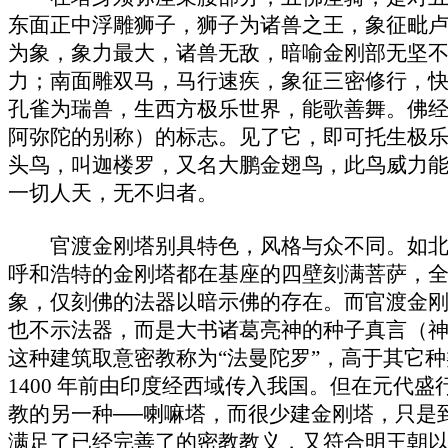
东面正中浮雕狮子，狮子为诸兽之王，象征毗
为象，象力最大，诸兽无敌，暗喻金刚部无坚
力；南面雕双马，马行速疾，象征三密修行，
孔雀为瑞兽，生西方极乐世界，能歌善舞。佛
阿弥陀的别称）的标志。见了它，即可托生极
头鸟，叫迦楼罗，又名大鹏金翅鸟，此鸟威力
一切人天，无不归者。
官渡金刚塔别具特色，风格与众不同。如北
呼和浩特的金刚塔都在基座的四壁刻满菩萨，
象，仅刻佛的法器以暗示佛的存在。而官渡金
也不示法器，而是大书诸葛亮神的种子真言（
这种建筑取意密教称为“法曼陀罗”，高于其它
1400 年前由印度经西域传入我国。但在元代
教的另一种──喇嘛塔，而很少建金刚塔，只是
满足了已经完善了的密教教义，又符合明王朝