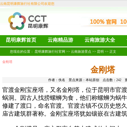
云南昆明康辉旅行社有限公司欢迎您
昆明康辉首页
云南精品游
云南旅游大全
您现在的位置：
昆明康辉旅行社官网
>>
云南旅游景点
>>
昆明
>> 正文
金刚塔
金刚塔
作者：佚名 景点来源：本站原创 点击数：
242 更
官渡金刚宝座塔，又名金刚塔，位于昆明市官
蜗洞。因古人找捞螺蛳为食，他们称螺蛳为蜗
修建了渡口，命名官渡。
官渡古镇
不仅历史悠
庙古建筑群著称。金刚宝座塔犹如镶嵌在古建