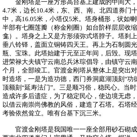
金刚塔是一座方形高台基上建成的中间大，
4.7米，边长10.4米，东、西、南、北四道券
中，高16.05米，小塔仅5米。塔身桶形，状
半部有七圈莲瓣（称金刚圈）如台阶样层层收
龛）。塔身之上又是方形须弥式塔脖子。塔刹
垂八铃铎，盖面立铜铸四天王。再上为石制圆
瓶、宝珠。此塔始建于元至正年间，后毁。现
进荣禄大夫镇守云南总兵沐琮倡导，由镇守云
个月，全部竣工。官渡金刚塔从整体上是突出
时造塔，一是为造功德，西门券洞庭湖顶刻“功
顶额刻“延寿法门”。三是顺习俗，稳民心。当
造成许多后遗症，为了稳定民心，使边境无虑，达
以借
云南
崇尚佛教的风俗，建造了石塔。石塔
考验依然耸立。唯有台基下沉三米。
官渡金刚塔是我国唯一一座全部用砂石砌成