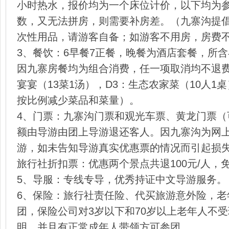
小时热水，报价均为一个床位计价，以下均为
数，又无法拼房，则需要补房差。（九寨沟提
次性用品，请游客自备；如游客不用房，房费
3、餐饮：6早餐7正餐，晚餐为酒店套餐，所
因九寨房餐均为组合消费，任一项取消均不退费
宴宴（13菜1汤），D3：生态农家菜（10人1
按比例减少菜品和菜量）。
4、门票：九寨沟门票和观光车票、黄龙门票（
额由导游由团上导游退还客人。因九寨沟为网
游，如未告知导游真实优惠票的情况而引起损
旅行社折扣票：优惠两个景点共退100元/人，免
5、导服：专线专导，优秀持证中文导游服务。
6、保险：旅行社责任险、代买旅游意外险，老
团，保险公司对3岁以下和70岁以上老年人不
明，并且有正常成年人带领方可参团