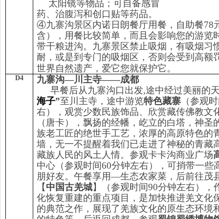
太阳镜等物品；可自备感冒
药、治腹泻和创口贴等药品。
④九寨沟景区内诺日朗餐厅用餐，自助餐78
含），用餐比较简单，而且会影响您的游览
带干粮进沟。九寨景区禁止吸烟，有吸烟习
耐，或是到专门的吸烟区，否则会受到高额
世界自然遗产，爱它您就保护它。
D4
九寨沟—川主寺——成都
早餐后从九寨沟口出发,途中经过美丽的
海子
”
至川主寺，途中游览
特色藏寨
（参观时
右），观赏少数民族饰品、欣赏藏传佛教文
（唐卡），飘扬的经幡，屹立的白塔，神圣
族老工匠的绝世手工艺，浓厚的高原特色的
墙，无一不提醒着我们已走进了神秘的青藏
藏族人民的风土人情。参观卡卡沟商业广场
中心（参观时间60分钟左右），可捎带一些
朋好友。午餐享用—生态农家菜，后前往茂
【
中国古羌城
】（参观时间90分钟左右），
化恢复重建的重点项目，是加快推进羌文化
的典范之作，展现了羌族文化的原生态环境