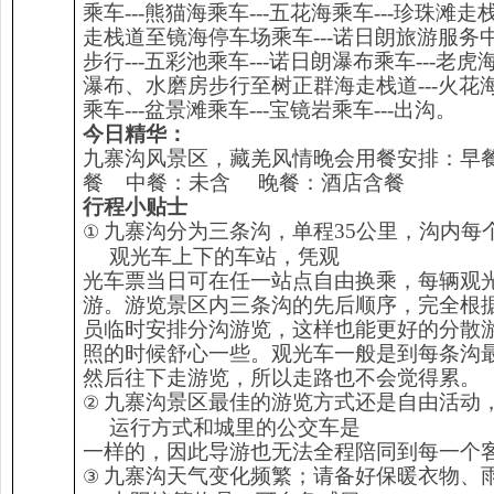
乘车---熊猫海乘车---五花海乘车---珍珠滩
走栈道至镜海停车场乘车---诺日朗旅游服务中
步行---五彩池乘车---诺日朗瀑布乘车---老虎
瀑布、水磨房步行至树正群海走栈道---火花海
乘车---盆景滩乘车---宝镜岩乘车---出沟。
今日精华：
九寨沟风景区，藏羌风情晚会用餐安排：早
餐 中餐：未含 晚餐：酒店含餐
行程小贴士
九寨沟分为三条沟，单程35公里，沟内每
①
观光车上下的车站，凭观
光车票当日可在任一站点自由换乘，每辆观
游。游览景区内三条沟的先后顺序，完全根
员临时安排分沟游览，这样也能更好的分散
照的时候舒心一些。观光车一般是到每条沟
然后往下走游览，所以走路也不会觉得累。
九寨沟景区最佳的游览方式还是自由活动
②
运行方式和城里的公交车是
一样的，因此导游也无法全程陪同到每一个
九寨沟天气变化频繁；请备好保暖衣物、
③