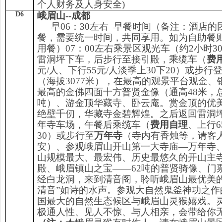
个人财务及人身安全)
D6
峨眉山
--
成都
早
06：30左右 早餐时间（备注：酒店
餐，需要统一时间，共同享用。如为自助餐
用餐）07：00左右乘景区观光车（约2小时3
雷洞坪下车，后步行至接引殿，乘缆车（
费
元/人、下行55元/人淡季上30下20）或步行
（海拔3077米），在最高的观景平台观金、
最高的金佛四面十方普贤金像（通高48米，总
吨）、游金顶华藏寺、卧云庵。赏金顶的优
绝壁千仞，华藏寺金碧辉煌。之后返回雷洞
年寺车场，午餐后乘缆车（
费用自理
、上行6
30）或步行至
万年寺
（寺内有香烛等，请客
安）、参观峨眉山开山第一大寺庙—万年寺
山规模最大、最宏伟、历史最悠久的开山主
殿、峨眉镇山之宝——62吨的普贤骑像、门票
经白龙洞，来到清音阁，聆听峨眉山最优美的
清音”如诗的水声。参观大自然鬼釜神功之作
国最大的自然生态候区与峨眉山灵猴嬉戏。
极通人性、见人不惊、与人相亲，会带给你