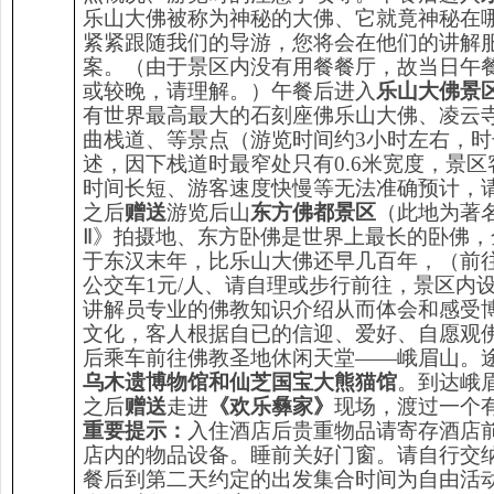
乐山大佛被称为神秘的大佛、它就竟神秘在
紧紧跟随我们的导游，您将会在他们的讲解
案。（由于景区内没有用餐餐厅，故当日午
或较晚，请理解。）午餐后进入
乐山大佛景
有世界最高最大的石刻座佛乐山大佛、凌云
曲栈道、等景点（游览时间约3小时左右，
述，因下栈道时最窄处只有0.6米宽度，景
时间长短、游客速度快慢等无法准确预计，
之后
赠送
游览后山
东方佛都景区
（此地为著
Ⅱ》拍摄地、东方卧佛是世界上最长的卧佛，全
于东汉末年，比乐山大佛还早几百年，（前
公交车1元/人、请自理或步行前往，景区内设
讲解员专业的佛教知识介绍从而体会和感受
文化，客人根据自已的信迎、爱好、自愿观
后乘车前往佛教圣地休闲天堂——峨眉山。
乌木遗博物馆和仙芝国宝大熊猫馆
。到达峨
之后
赠送
走进
《欢乐彝家》
现场，渡过一个
重要提示：
入住酒店后贵重物品请寄存酒店
店内的物品设备。睡前关好门窗。请自行交
餐后到第二天约定的出发集合时间为自由活