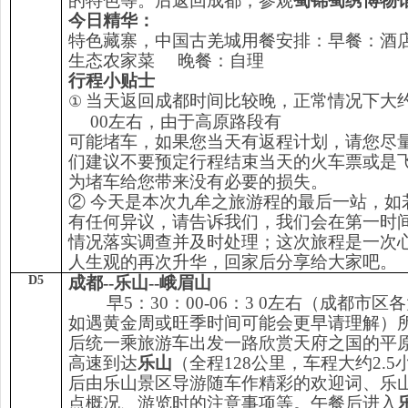
的特色等。后返回成都
，参观
蜀锦蜀绣博物
今日精华：
特色藏寨，中国古羌城用餐安排：早餐：酒
生态农家菜 晚餐：自理
行程小贴士
当天返回成都时间比较晚，正常情况下大约
①
00左右，由于高原路段有
可能堵车，如果您当天有返程计划，请您尽
们建议不要预定行程结束当天的火车票或是
为堵车给您带来没有必要的损失。
② 今天是本次九牟之旅游程的最后一站，如
有任何异议，请告诉我们，我们会在第一时
情况落实调查并及时处理；这次旅程是一次
人生观的再次升华，回家后分享给大家吧。
D5
成都
--
乐山
--
峨眉山
早
5：30：00-06：3 0左右（成都市
如遇黄金周或旺季时间可能会更早请理解）
后统一乘旅游车出发一路欣赏天府之国的平
高速到达
乐山
（全程128公里，车程大约2.
后由乐山景区导游随车作精彩的欢迎词、乐
点概况、游览时的注意事项等。午餐后进入