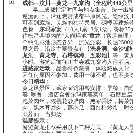
D2
成都—汶川—黄龙—九寨沟（全程约440公
早上成都指定时间与地点集合，统一出
逆流而上，沿途观赏成都平原风光。途经汶
可看到藏族、羌族的独特民居、碉楼等建筑
色餐—
尔玛家宴
（10人1桌13菜1汤，餐标3
往松潘县境内的“人间瑶池”
黄龙
（索道自理
个钙化彩池形态各异，流光泛彩，长达2500
界之最。沿途主要景点有【
洗身洞、金沙铺
龙洞、黄龙寺、石塔镇海、五彩池】
等。黄
小时。游览后前往川主寺或九寨沟入住酒店
进藏家活动
，品尝特色藏餐，体验藏族文化
因任何原因不参加，费用一律不退，也不换
今日精华：
黄龙风景区，藏家家访用餐安排：早餐：自理
宴 晚餐：酒店含餐尔玛家宴菜单：石磨豆
泡菜肉丝，核桃花炒腊肉，羌家香肠，梅菜
肉，黑木耳炒肉，蒸南瓜，西红柿炒蛋，时
菜荞面，当归汤
温馨提示
：
游览黄龙推荐采用以下二种方式：（黄龙风