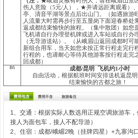
（注：★
峨眉灵猴有时伤人，请在峨眉山景
伤人意险（5元/人），★并请远距离观看）
亭、清音平湖等景点后出山门。（如遇旅游
人流量大时需再步行至五显岗下面迎春桥处
返成都结束愉快的旅程。（集中散团）如您
飞机请自行办理登机牌或进入车站或自行办
（无导游送站）。（从峨眉山返回成都时可
新组合用车，当天如您未按正常行程走完行
行程的，也请耐心等待其他游客按行程走完
回成都）
D5
成都/昆明 飞机约1小时
自由活动，根据航班时间安排送机返昆明
结束愉快的古都之旅！
费用包含
费用不含
旅游备注
1、交通：根据实际人数选用正规空调旅游车，
接人为面包车，接人不配导游）
2、住宿：成都/峨嵋2晚（挂牌四星）+九寨沟