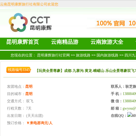
云南昆明康辉旅行社有限公司欢迎您
昆明康辉首页
云南精品游
云南旅游大全
您现在的位置：
昆明康辉旅行社官网
>>
旅游线路
>>
国内旅游线路
>>
四川九
线路编号3345
【玩美全景尊豪】成都-九寨沟-黄龙-峨嵋山-乐山全景尊豪双飞
发团地点：
昆明
联系人：
耿芝
目的城市：
昆明
手 机：
1388840
交通方式：
双飞
微 信：
1388840
行程天数：
7天
邮 箱：
gwyou@
出发日期：
(天天出团)
在线QQ：
预订价格：
￥来电咨询元/人