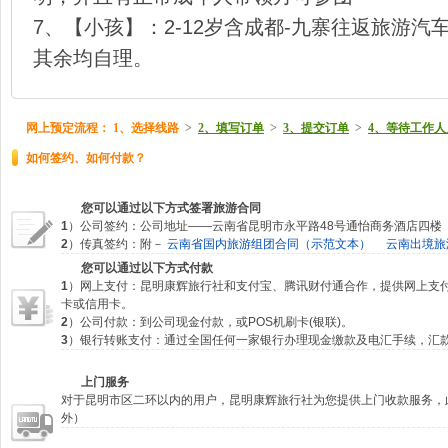
7、【小孩】：2-12岁含成都-九寨往返旅游
其余均自理。
网上预定流程：
1、选择线路
>
2、填写订单
>
3、提交订单
>
4、等待工作人
如何签约、如何付款？
您可以通过以下方式签署旅游合同
1
）公司签约：公司地址——云南省昆明市永平路48号通怡商务酒店四楼
2
）传真签约：附－
云南省国内旅游组团合同（示范文本）
云南出境旅
您可以通过以下方式付款
1
）网上支付：昆明康辉旅行社和支付宝、腾讯财付通合作，提供网上支
卡或信用卡。
2
）公司付款：到公司现金付款，或POS机刷卡(银联)。
3
）银行转账支付：通过全国任何一家银行办理现金缴款及电汇手续，汇
上门服务
对于昆明市区二环以内的用户，昆明康辉旅行社为您提供上门收款服务，
外）