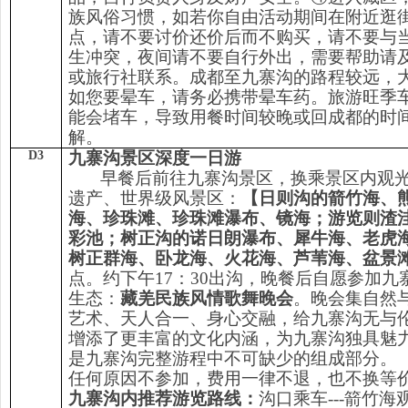
族风俗习惯，如若你自由活动期间在附近逛
点，请不要讨价还价后而不购买，请不要与
生冲突，夜间请不要自行外出，需要帮助请
或旅行社联系。成都至九寨沟的路程较远，
如您要晕车，请务必携带晕车药。旅游旺季
能会堵车，导致用餐时间较晚或回成都的时
解。
D3
九寨沟景区深度一日游
早餐后前往九寨沟景区，换乘景区内观
遗产、世界级风景区：
【日则沟的箭竹海、
海、珍珠滩、珍珠滩瀑布、镜海；游览则渣
彩池；树正沟的诺日朗瀑布、犀牛海、老虎
树正群海、卧龙海、火花海、芦苇海、盆景
点。约下午17：30出沟，晚餐后自愿参加九
生态：
藏羌民族风情歌舞晚会
。晚会集自然
艺术、天人合一、身心交融，给九寨沟无与
增添了更丰富的文化内涵，为九寨沟独具魅
是九寨沟完整游程中不可缺少的组成部分。
任何原因不参加，费用一律不退，也不换等
九寨沟内推荐游览路线：
沟口乘车---箭竹