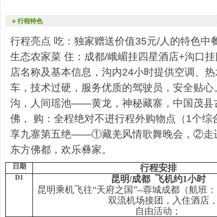
行程特色
行程亮点 吃：独家赠送价值35元/人的特色中
生态农家菜 住：成都/峨嵋挂四星酒店+沟口
店名称及基本信息，沟内24小时提供空调、热
车，技术过硬，服务优质的驾驶员，安全贴心
沟，人间瑶池——黄龙，神秘藏寨，中国茂县
佛， 购：全程绝对不进行程外购物点（1个综合
享九寨第五绝——①藏羌风情歌舞晚会，②走
东方佛都，欢乐彝家。
日期
行程安排
D1
昆明/成都 飞机约1小时
昆明乘机飞往“天府之国”--蓉城成都（航班
双流机场接团，入住酒店
自由活动；