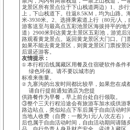
条沟，沟内有两条栈道，一条上山栈道，一
龙景区所有景点位于下山栈道两边）1、步行
上，下山栈道下。往返8.5KM，均为山路。海
米-3930米。2、选择乘索道上行（80元/人
游客送至与最高点五彩池景区海拔持平的地
道）2900米到达黄龙主景区五彩池，游览后
路观看黄龙景点。返回黄龙景区大门口。门
如果不能去黄龙景区，则黄龙景区门票按景区
后退还游客。
友情
提示：
本行程沿线属藏区用餐及住宿硬软件条件
①
绿色环保。请不要以城市的
标准来衡量。
九寨沟的出发时间都比较早，如果您在成
②
请自行提前通知酒店为您提
供路餐作为早餐，早上前台处自行领取。
③整个三天行程沿途会有旅游车加水或供游
路边站点，类似站点下车后属于自由活动时
当地人收费（自费：一般为1元/人/次左右）
后也属于自由活动时间，自由活动期间请随
品，自行负责人身及财产安全。④进入藏区