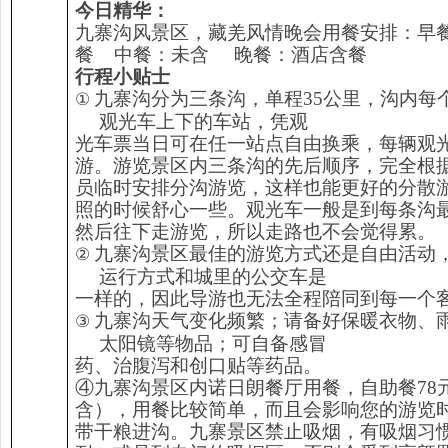
今日精华：
九寨沟风景区，藏羌风情晚会用餐安排：早
餐 中餐：未含 晚餐：酒店含餐
行程小贴士
九寨沟分为三条沟，单程35公里，沟内每
①
观光车上下的车站，凭观
光车票当日可在任一站点自由换乘，每辆观
游。游览景区内三条沟的先后顺序，完全根
员临时安排分沟游览，这样也能更好的分散
照的时候舒心一些。观光车一般是到每条沟
然后往下走游览，所以走路也不会觉得累。
九寨沟景区最佳的游览方式还是自由活动
②
运行方式和城里的公交车是
一样的，因此导游也无法全程陪同到每一个
九寨沟天气变化频繁；请备好保暖衣物、
③
太阳镜等物品；可自备感冒
药、治腹泻和创口贴等药品。
④九寨沟景区内诺日朗餐厅用餐，自助餐78
含），用餐比较简单，而且会影响您的游览
带干粮进沟。九寨景区禁止吸烟，有吸烟习