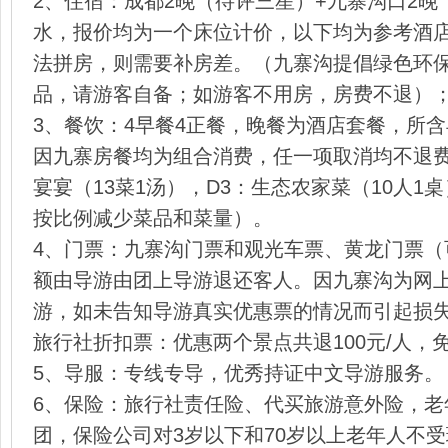
2、住宿：成都2晚（待评三星）+九寨沟口2
水，报价均为一个床位计价，以下均为参考酒
法拼房，则需要补房差。（九寨沟提倡绿色环
品，请游客自备；如游客不用房，房费不退）
3、餐饮：4早餐4正餐，晚餐为酒店套餐，所
因九寨房餐均为组合消费，任一项取消均不退费
宴宴（13菜1汤），D3：生态农家菜（10人1
按比例减少菜品和菜量）。
4、门票：九寨沟门票和观光车票、黄龙门票（
额由导游由团上导游退还客人。因九寨沟为网
游，如未告知导游真实优惠票的情况而引起损
旅行社折扣票：优惠两个景点共退100元/人，免
5、导服：专线专导，优秀持证中文导游服务。
6、保险：旅行社责任险、代买旅游意外险，老
团，保险公司对3岁以下和70岁以上老年人不