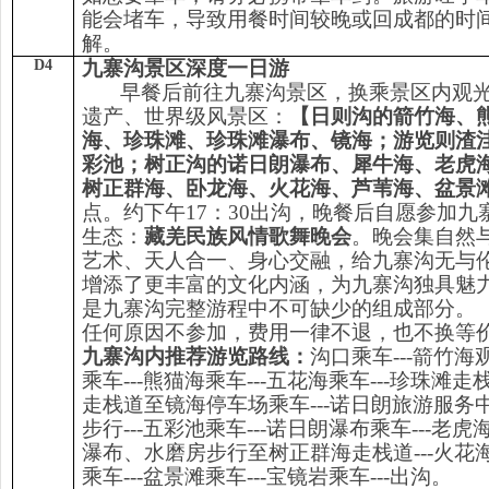
能会堵车，导致用餐时间较晚或回成都的时
解。
D4
九寨沟景区深度一日游
早餐后前往九寨沟景区，换乘景区内观
遗产、世界级风景区：
【日则沟的箭竹海、
海、珍珠滩、珍珠滩瀑布、镜海；游览则渣
彩池；树正沟的诺日朗瀑布、犀牛海、老虎
树正群海、卧龙海、火花海、芦苇海、盆景
点。约下午17：30出沟，晚餐后自愿参加九
生态：
藏羌民族风情歌舞晚会
。晚会集自然
艺术、天人合一、身心交融，给九寨沟无与
增添了更丰富的文化内涵，为九寨沟独具魅
是九寨沟完整游程中不可缺少的组成部分。
任何原因不参加，费用一律不退，也不换等
九寨沟内推荐游览路线：
沟口乘车---箭竹
乘车---熊猫海乘车---五花海乘车---珍珠滩
走栈道至镜海停车场乘车---诺日朗旅游服务中
步行---五彩池乘车---诺日朗瀑布乘车---老虎
瀑布、水磨房步行至树正群海走栈道---火花海
乘车---盆景滩乘车---宝镜岩乘车---出沟。