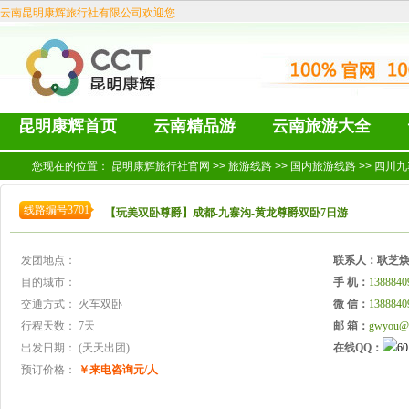
云南昆明康辉旅行社有限公司欢迎您
昆明康辉首页
云南精品游
云南旅游大全
您现在的位置：
昆明康辉旅行社官网
>>
旅游线路
>>
国内旅游线路
>>
四川九
线路编号3701
【玩美双卧尊爵】成都-九寨沟-黄龙尊爵双卧7日游
发团地点：
联系人：
耿芝
目的城市：
手 机：
1388840
交通方式：
火车双卧
微 信：
1388840
行程天数：
7天
邮 箱：
gwyou@
出发日期：
(天天出团)
在线QQ：
预订价格：
￥来电咨询元/人