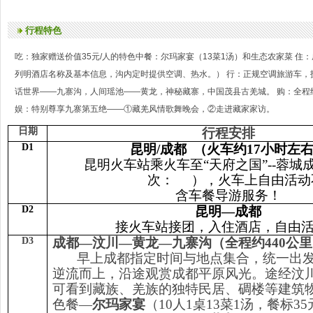
行程特色
吃：独家赠送价值35元/人的特色中餐：尔玛家宴（13菜1汤）和生态农家菜 住
列明酒店名称及基本信息，沟内定时提供空调、热水。） 行：正规空调旅游车，
话世界——九寨沟，人间瑶池——黄龙，神秘藏寨，中国茂县古羌城。 购：全程
娱：特别尊享九寨第五绝——①藏羌风情歌舞晚会，②走进藏家家访。
日期
行程安排
D1
昆明/成都 （火车约17小时左
昆明火车站乘火车至“天府之国”--蓉城
次： ），火车上自由活动
含车餐导游服务！
D2
昆明
—
成都
接火车站接团，入住酒店，自由
D3
成都—汶川—黄龙—九寨沟（全程约440公
早上成都指定时间与地点集合，统一出
逆流而上，沿途观赏成都平原风光。途经汶
可看到藏族、羌族的独特民居、碉楼等建筑
色餐—
尔玛家宴
（10人1桌13菜1汤，餐标3