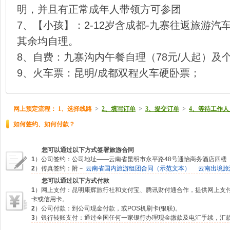
明，并且有正常成年人带领方可参团
7、【小孩】：2-12岁含成都-九寨往返旅游
其余均自理。
8、自费：九寨沟内午餐自理（78元/人起）及
9、火车票：昆明/成都双程火车硬卧票；
网上预定流程：
1、选择线路
>
2、填写订单
>
3、提交订单
>
4、等待工作人
如何签约、如何付款？
您可以通过以下方式签署旅游合同
1
）公司签约：公司地址——云南省昆明市永平路48号通怡商务酒店四楼
2
）传真签约：附－
云南省国内旅游组团合同（示范文本）
云南出境旅
您可以通过以下方式付款
1
）网上支付：昆明康辉旅行社和支付宝、腾讯财付通合作，提供网上支
卡或信用卡。
2
）公司付款：到公司现金付款，或POS机刷卡(银联)。
3
）银行转账支付：通过全国任何一家银行办理现金缴款及电汇手续，汇