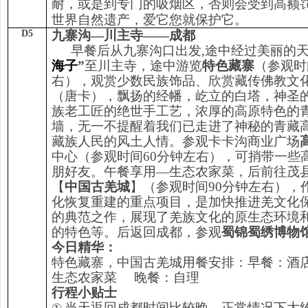
耐，或是到专门的吸烟区，否则会受到高额
世界自然遗产，爱它您就保护它。
D5
九寨沟—川主寺——成都
早餐后从九寨沟口出发,途中经过美丽的
海子
”
至川主寺，途中游览
特色藏寨
（参观时
右），观赏少数民族饰品、欣赏藏传佛教文
（唐卡），飘扬的经幡，屹立的白塔，神圣
族老工匠的绝世手工艺，浓厚的高原特色的
墙，无一不提醒着我们已走进了神秘的青藏
藏族人民的风土人情。参观卡卡沟商业广场
中心（参观时间60分钟左右），可捎带一些
朋好友。午餐享用—生态农家菜，后前往茂
【
中国古羌城
】（参观时间90分钟左右），
化恢复重建的重点项目，是加快推进羌文化
的典范之作，展现了羌族文化的原生态环境
的特色等。后返回成都
，参观
蜀锦蜀绣博物
今日精华：
特色藏寨，中国古羌城用餐安排：早餐：酒
生态农家菜 晚餐：自理
行程小贴士
当天返回成都时间比较晚，正常情况下大约