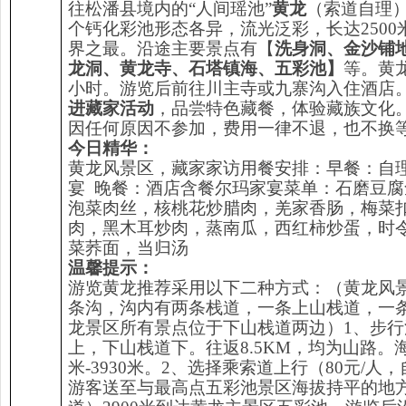
往松潘县境内的“人间瑶池”
黄龙
（索道自理
个钙化彩池形态各异，流光泛彩，长达2500
界之最。沿途主要景点有【
洗身洞、金沙铺
龙洞、黄龙寺、石塔镇海、五彩池】
等。黄
小时。游览后前往川主寺或九寨沟入住酒店
进藏家活动
，品尝特色藏餐，体验藏族文化
因任何原因不参加，费用一律不退，也不换
今日精华：
黄龙风景区，藏家家访用餐安排：早餐：自理
宴 晚餐：酒店含餐尔玛家宴菜单：石磨豆
泡菜肉丝，核桃花炒腊肉，羌家香肠，梅菜
肉，黑木耳炒肉，蒸南瓜，西红柿炒蛋，时
菜荞面，当归汤
温馨提示
：
游览黄龙推荐采用以下二种方式：（黄龙风
条沟，沟内有两条栈道，一条上山栈道，一
龙景区所有景点位于下山栈道两边）1、步行
上，下山栈道下。往返8.5KM，均为山路。海
米-3930米。2、选择乘索道上行（80元/人
游客送至与最高点五彩池景区海拔持平的地