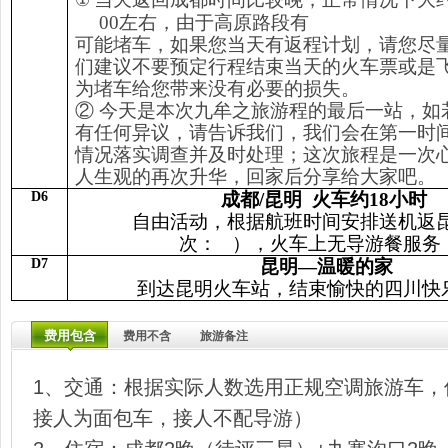
①
00左右，由于高原路段有
可能堵车，如果您当天有返程计划，请您尽
们建议不要预定行程结束当天的火车票或是
为堵车给您带来没有必要的损失。
② 今天是本次九牟之旅游程的最后一站，如
有任何异议，请告诉我们，我们会在第一时
情况落实调查并及时处理；这次旅程是一次
人生观的再次升华，回家后分享给大家吧。
D6
成都/昆明 火车约18小时
自由活动，根据航班时间安排送机返
次： ），火车上无导游餐服
D7
昆明
—
温暖的家
到达昆明火车站，结束愉快的四川快
费用包含
费用不含
旅游备注
1、交通：根据实际人数选用正规空调旅游车，
接人为面包车，接人不配导游）