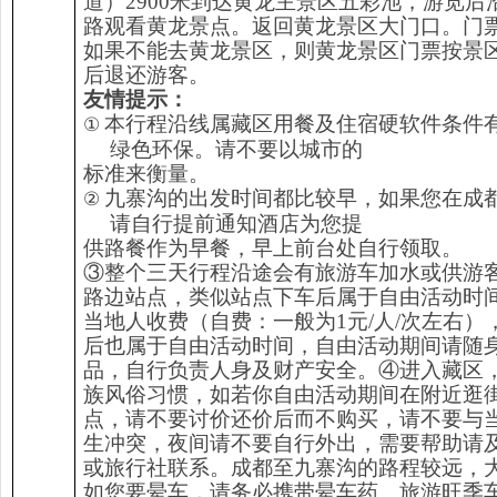
道）2900米到达黄龙主景区五彩池，游览后
路观看黄龙景点。返回黄龙景区大门口。门
如果不能去黄龙景区，则黄龙景区门票按景区
后退还游客。
友情
提示：
本行程沿线属藏区用餐及住宿硬软件条件
①
绿色环保。请不要以城市的
标准来衡量。
九寨沟的出发时间都比较早，如果您在成
②
请自行提前通知酒店为您提
供路餐作为早餐，早上前台处自行领取。
③整个三天行程沿途会有旅游车加水或供游
路边站点，类似站点下车后属于自由活动时
当地人收费（自费：一般为1元/人/次左右）
后也属于自由活动时间，自由活动期间请随
品，自行负责人身及财产安全。④进入藏区
族风俗习惯，如若你自由活动期间在附近逛
点，请不要讨价还价后而不购买，请不要与
生冲突，夜间请不要自行外出，需要帮助请
或旅行社联系。成都至九寨沟的路程较远，
如您要晕车，请务必携带晕车药。旅游旺季