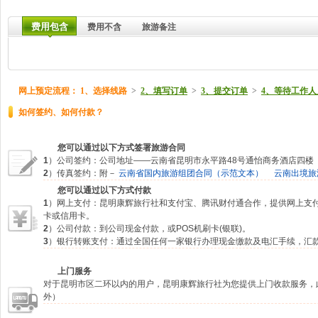
费用包含
费用不含
旅游备注
网上预定流程：
1、选择线路
>
2、填写订单
>
3、提交订单
>
4、等待工作人
如何签约、如何付款？
您可以通过以下方式签署旅游合同
1
）公司签约：公司地址——云南省昆明市永平路48号通怡商务酒店四楼
2
）传真签约：附－
云南省国内旅游组团合同（示范文本）
云南出境旅
您可以通过以下方式付款
1
）网上支付：昆明康辉旅行社和支付宝、腾讯财付通合作，提供网上支
卡或信用卡。
2
）公司付款：到公司现金付款，或POS机刷卡(银联)。
3
）银行转账支付：通过全国任何一家银行办理现金缴款及电汇手续，汇
上门服务
对于昆明市区二环以内的用户，昆明康辉旅行社为您提供上门收款服务，
外）