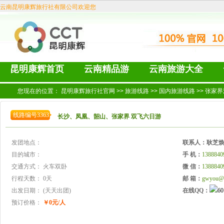
云南昆明康辉旅行社有限公司欢迎您
昆明康辉首页
云南精品游
云南旅游大全
您现在的位置：
昆明康辉旅行社官网
>>
旅游线路
>>
国内旅游线路
>>
张家界
线路编号3363
长沙、凤凰、韶山、张家界 双飞六日游
发团地点：
联系人：
耿芝
目的城市：
手 机：
1388840
交通方式：
火车双卧
微 信：
1388840
行程天数：
0天
邮 箱：
gwyou@
出发日期：
(天天出团)
在线QQ：
预订价格：
￥0元/人