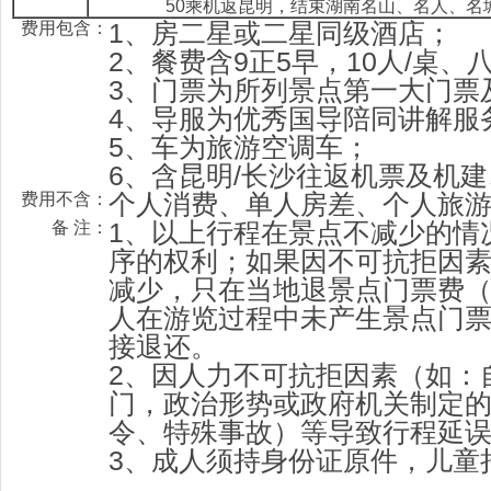
50乘机返昆明，结束湖南名山、名人、名
1、房二星或二星同级酒店；
费用包含：
2、餐费含9正5早，10人/桌、
3、门票为所列景点第一大门票
4、导服为优秀国导陪同讲解服
5、车为旅游空调车；
6、含昆明/长沙往返机票及机
个人消费、单人房差、个人旅
费用不含：
1、以上行程在景点不减少的情
备 注：
序的权利；如果因不可抗拒因
减少，只在当地退景点门票费
人在游览过程中未产生景点门
接退还。
2、因人力不可抗拒因素（如：
门，政治形势或政府机关制定
令、特殊事故）等导致行程延
3、成人须持身份证原件，儿童