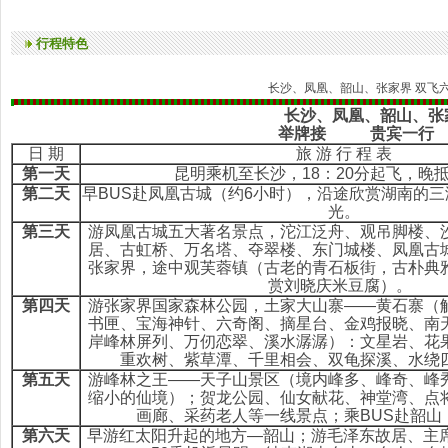
行程特色
长沙、凤凰、韶山、张家界 双飞
长沙、凤凰、韶山、张家界
举牌接
贵宾一行
日 期
旅 游 行 程 表
第一天
昆明乘机至长沙，18：20分起飞，晚
第二天
早BUS赴凤凰古城（约6小时），沿途欣赏湖南的
光。
第三天
游凤凰古城五大著名景点，沱江泛舟、观吊脚楼、
居、古虹桥、万名塔、夺翠楼、东门城楼、凤凰古
张家界，途中观芙蓉镇（古老的青石板街，古朴典
赏刘晓庆米豆腐）。
第四天
游张家界国家森林公园，土家大山寨——黄石寨（
书匣、宝海神针、六奇阁、摘星台、金鸡报晓、南
岸峰林屏列、万仞恋翠、溪水潺潺）：文星岩、花
重欢树、紫草潭、千里相会、双龟探溪、水绕
第五天
游峰林之王——天子山景区（境内峰多、峰奇、峰
缩小的仙境）；贺龙公园、仙女献花、神堂湾、点
画廊、采药老人等一线景点；乘BUS赴韶山
第六天
早游红太阳升起的地方—韶山；游毛泽东故居、主席